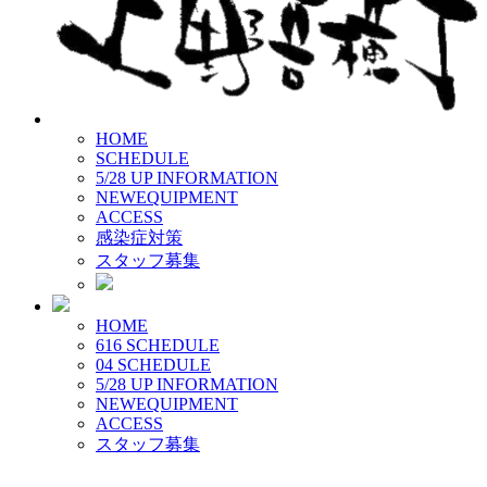
HOME
SCHEDULE
5/28 UP
INFORMATION
NEW
EQUIPMENT
ACCESS
感染症対策
スタッフ募集
HOME
616 SCHEDULE
04 SCHEDULE
5/28 UP
INFORMATION
NEW
EQUIPMENT
ACCESS
スタッフ募集