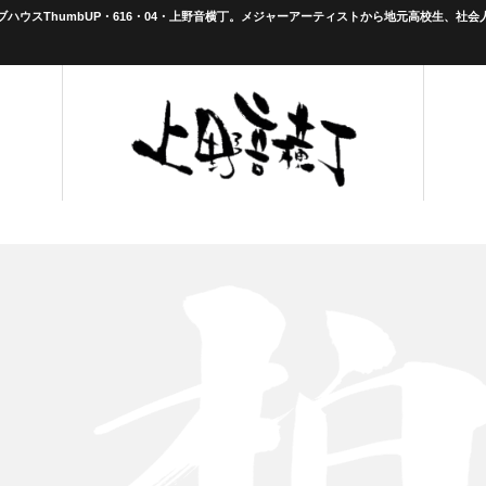
ハウスThumbUP・616・04・上野音横丁。メジャーアーティストから地元高校生、社