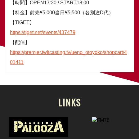
【時間】OPEN17:30 / START18:00
【料金】前売¥5,000当日¥5,500（各別途D代）
【TIGET】
https://tiget.net/events/437479
【配信】
https://premier.twitcasting.tv/ueno_otoyoko/shopcart/4
01411
LINKS