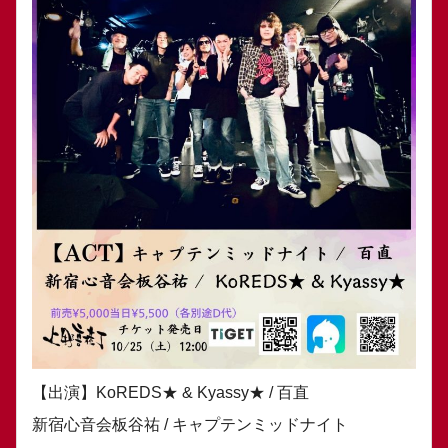
【出演】KoREDS★ & Kyassy★ / 百直
新宿心音会板谷祐 / キャプテンミッドナイト