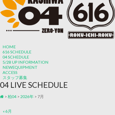
HOME
616 SCHEDULE
04 SCHEDULE
5/28 UP
INFORMATION
NEW
EQUIPMENT
ACCESS
スタッフ募集
04 LIVE SCHEDULE
>
柏04
>
2026年
>
7月
« 6月