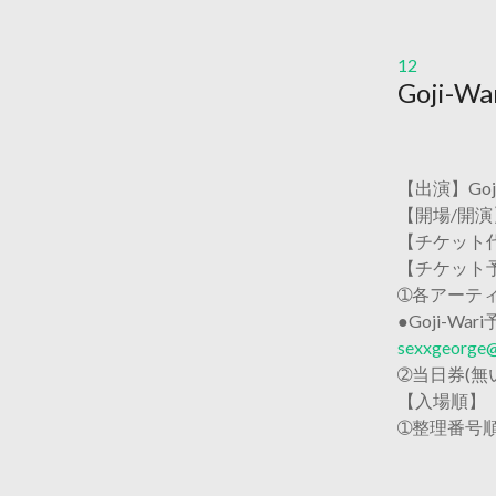
12
Goji-War
【出演】Goji
【開場/開演】 1
【チケット代】 ￥
【チケット予約
➀各アーテ
●Goji-War
sexxgeorge@
➁当日券(無
【入場順】
➀整理番号